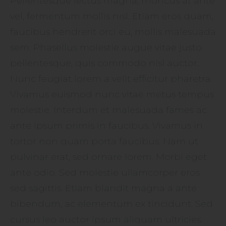
Pellentesque lectus magna, rhoncus at ante
vel, fermentum mollis nisl. Etiam eros quam,
faucibus hendrerit orci eu, mollis malesuada
sem. Phasellus molestie augue vitae justo
pellentesque, quis commodo nisl auctor.
Nunc feugiat lorem a velit efficitur pharetra.
Vivamus euismod nunc vitae metus tempus
molestie. Interdum et malesuada fames ac
ante ipsum primis in faucibus. Vivamus in
tortor non quam porta faucibus. Nam ut
pulvinar erat, sed ornare lorem. Morbi eget
ante odio. Sed molestie ullamcorper eros
sed sagittis. Etiam blandit magna a ante
bibendum, ac elementum ex tincidunt. Sed
cursus leo auctor ipsum aliquam ultricies.