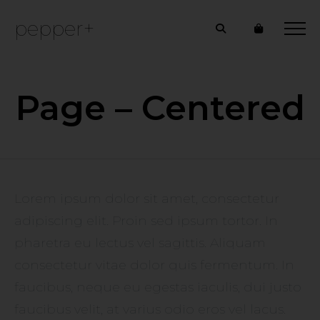
pepper+
Page – Centered
Lorem ipsum dolor sit amet, consectetur
adipiscing elit. Proin sed ipsum tortor. In
pharetra eu lectus vel sagittis. Aliquam
consectetur vitae dolor quis fermentum. In
faucibus, neque eu egestas iaculis, dui justo
faucibus velit, at varius odio eros vel lacus.