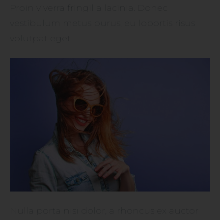
Proin viverra fringilla lacinia. Donec
vestibulum metus purus, eu lobortis risus
volutpat eget.
Nulla porta nisi dolor, a rhoncus ex auctor